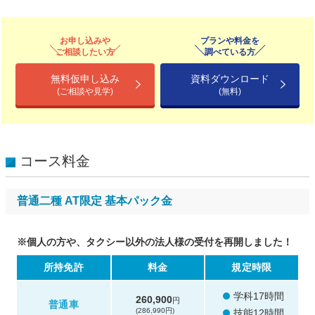
お申し込みや
プランや料金を
ご相談したい方
調べている方
無料仮申し込み
資料ダウンロード
(ご相談や見学)
(無料)
コース料金
普通二種 AT限定 基本パック金
※個人の方や、タクシー以外の法人様の受付を再開しました！
所持免許
料金
規定時限
学科17時間
260,900
円
普通車
(286,990円)
技能12時間