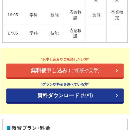
応急救
卒業検
16:05
学科
技能
技能
護
定
応急救
17:05
学科
技能
護
お申し込みやご相談したい方
無料仮申し込み
(ご相談や見学)
プランや料金を調べている方
資料ダウンロード
(無料)