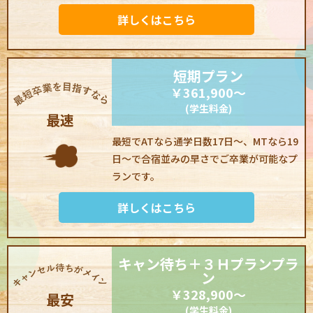
詳しくはこちら
短期
プラン
￥361,900～
(学生料金)
最速
最短でATなら通学日数17日～、MTなら19
日～で合宿並みの早さでご卒業が可能なプ
ランです。
詳しくはこちら
キャン待ち
＋３Ｈプラン
プラ
ン
￥328,900～
最安
(学生料金)